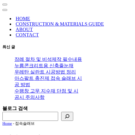
내
비
내
게
비
HOME
이
게
CONSTRUCTION & MATERIALS GUIDE
션
이
ABOUT
메
션
CONTACT
뉴
메
뉴
최신 글
장례 절차 및 비석제작 필수내용
누름콘크리트용 신축줄눈재
우레탄 실란트 시공방법 정리
아스팔트 충진제 접속 슬래브 시
공 방법
수팽창 고무 지수재 단점 및 시
공시 주의사항
블로그 검색
Home
-
접속슬래브