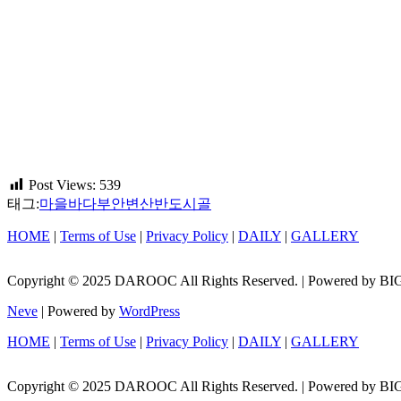
Post Views:
539
태그:
마을
바다
부안변산반도
시골
HOME
|
Terms of Use
|
Privacy Policy
|
DAILY
|
GALLERY
Copyright © 2025 DAROOC All Rights Reserved. | Powered by B
Neve
| Powered by
WordPress
HOME
|
Terms of Use
|
Privacy Policy
|
DAILY
|
GALLERY
Copyright © 2025 DAROOC All Rights Reserved. | Powered by B