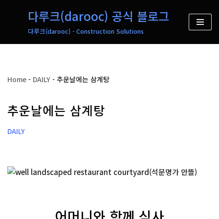
다루크(darooc) 공식 블로그
콘
다루크(darooc) - Construction Solutions
텐
츠
로
건
Home
-
DAILY
-
추운날에는 삼계탕
너
뛰
추운날에는 삼계탕
기
DAILY
어머니와 함께 식사